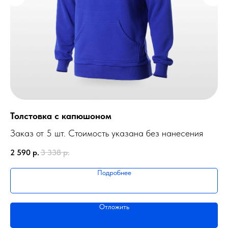
Толстовка с капюшоном
О
За
Заказ от 5 шт. Стоимость указана без нанесения
3 
2 590
р.
3 338
р.
Подробнее
Отложить